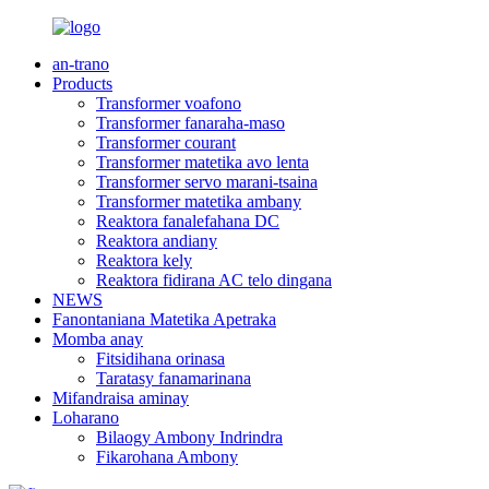
an-trano
Products
Transformer voafono
Transformer fanaraha-maso
Transformer courant
Transformer matetika avo lenta
Transformer servo marani-tsaina
Transformer matetika ambany
Reaktora fanalefahana DC
Reaktora andiany
Reaktora kely
Reaktora fidirana AC telo dingana
NEWS
Fanontaniana Matetika Apetraka
Momba anay
Fitsidihana orinasa
Taratasy fanamarinana
Mifandraisa aminay
Loharano
Bilaogy Ambony Indrindra
Fikarohana Ambony