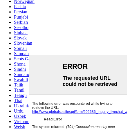
Norwegian
Pashto
Persian
Punjabi
Serbian
Sesotho
Sinhala
Slovak
Slovenian
Somali
Samoan
Scots Gaelic
Shona
Sindhi
Sundanese
Swahili
Tajik
Tamil
Telugu
Thai
Ukrainian
Urdu
Uzbek
Vietnamese
Welsh