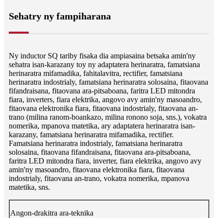
Sehatry ny fampiharana
Ny inductor SQ tariby fisaka dia ampiasaina betsaka amin'ny
sehatra isan-karazany toy ny adaptatera herinaratra, famatsiana
herinaratra mifamadika, fahitalavitra, rectifier, famatsiana
herinaratra indostrialy, famatsiana herinaratra solosaina, fitaovana
fifandraisana, fitaovana ara-pitsaboana, faritra LED mitondra
fiara, inverters, fiara elektrika, angovo avy amin'ny masoandro,
fitaovana elektronika fiara, fitaovana indostrialy, fitaovana an-
trano (milina ranom-boankazo, milina ronono soja, sns.), vokatra
nomerika, mpanova matetika, ary adaptatera herinaratra isan-
karazany, famatsiana herinaratra mifamadika, rectifier.
Famatsiana herinaratra indostrialy, famatsiana herinaratra
solosaina, fitaovana fifandraisana, fitaovana ara-pitsaboana,
faritra LED mitondra fiara, inverter, fiara elektrika, angovo avy
amin'ny masoandro, fitaovana elektronika fiara, fitaovana
indostrialy, fitaovana an-trano, vokatra nomerika, mpanova
matetika, sns.
Angon-drakitra ara-teknika