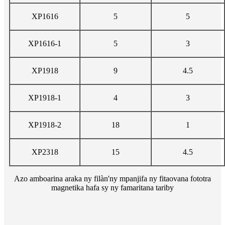
XP1616
5
5
XP1616-1
5
3
XP1918
9
4.5
XP1918-1
4
3
XP1918-2
18
1
XP2318
15
4.5
Azo amboarina araka ny filàn'ny mpanjifa ny fitaovana fototra
magnetika hafa sy ny famaritana tariby