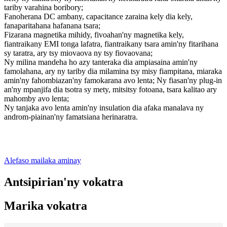
tariby varahina boribory;
Fanoherana DC ambany, capacitance zaraina kely dia kely,
fanaparitahana hafanana tsara;
Fizarana magnetika mihidy, fivoahan'ny magnetika kely,
fiantraikany EMI tonga lafatra, fiantraikany tsara amin'ny fitarihana
sy taratra, ary tsy miovaova ny tsy fiovaovana;
Ny milina mandeha ho azy tanteraka dia ampiasaina amin'ny
famolahana, ary ny tariby dia milamina tsy misy fiampitana, miaraka
amin'ny fahombiazan'ny famokarana avo lenta; Ny fiasan'ny plug-in
an'ny mpanjifa dia tsotra sy mety, mitsitsy fotoana, tsara kalitao ary
mahomby avo lenta;
Ny tanjaka avo lenta amin'ny insulation dia afaka manalava ny
androm-piainan'ny famatsiana herinaratra.
Alefaso mailaka aminay
Antsipirian'ny vokatra
Marika vokatra