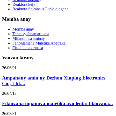
Reaktora kely
Reaktora fidirana AC telo dingana
Momba anay
Momba anay
Taratasy fanamarinana
Mifandraisa aminay
Fanontaniana Matetika Apetraka
Fitsidihana orinasa
Vaovao farany
26/06/01
Ampahany amin'ny Dezhou Xinping Electronics
Co., Ltd....
26/04/13
Fitaovana mpanova matetika avo lenta: fitaovana...
26/03/31