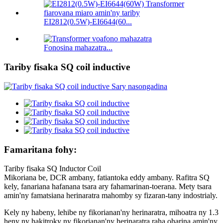
EI2812(0.5W)-EI6644(60...
Fonosina mahazatra...
Tariby fisaka SQ coil inductive
Famaritana fohy:
Tariby fisaka SQ Inductor Coil
Mikoriana be, DCR ambany, fatiantoka eddy ambany. Rafitra SQ
kely, fanariana hafanana tsara ary fahamarinan-toerana. Mety tsara
amin'ny famatsiana herinaratra mahomby sy fizaran-tany indostrialy.
Kely ny habeny, lehibe ny fikorianan'ny herinaratra, mihoatra ny 1.3
heny ny hakitroky ny fikorianan'ny herinaratra raha oharina amin'ny