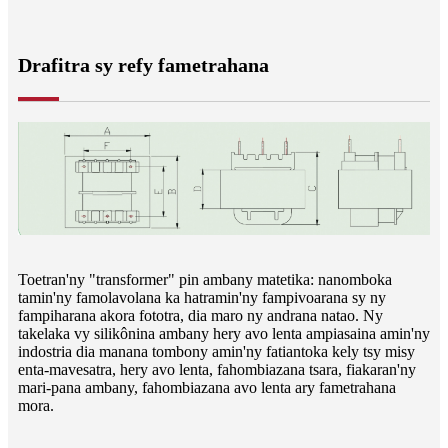
Drafitra sy refy fametrahana
Toetran'ny "transformer" pin ambany matetika: nanomboka
tamin'ny famolavolana ka hatramin'ny fampivoarana sy ny
fampiharana akora fototra, dia maro ny andrana natao. Ny
takelaka vy silikônina ambany hery avo lenta ampiasaina amin'ny
indostria dia manana tombony amin'ny fatiantoka kely tsy misy
enta-mavesatra, hery avo lenta, fahombiazana tsara, fiakaran'ny
mari-pana ambany, fahombiazana avo lenta ary fametrahana
mora.