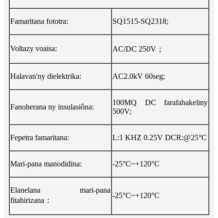
Famaritana fototra:
SQ1515-SQ2318;
；
Voltazy voaisa:
AC/DC 250V
Halavan'ny dielektrika:
AC2.0kV 60seg;
100MQ DC farafahakeliny
Fanoherana ny insulasiôna:
500V;
Fepetra famaritana:
L:1 KHZ 0.25V DCR:@25°C
Mari-pana manodidina:
-25°C~+120°C
Elanelana mari-pana
-25°C~+120°C
：
fitahirizana